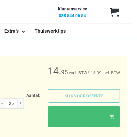
Klantenservice
088 544 06 54
Extra’s
Thuiswerktips
14.
95
€
excl. BTW
18,09
incl. BTW
Aantal:
KLIK VOOR OFFERTE
Retro sporttas aantal
TOEVOEGEN AAN
WINKELWAGEN