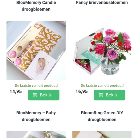
BlooMemory Candle
Fancy brievenbusbloemen
droogbloemen
De laatste van dit product!
De laatste van dit product!
14,95
16,95
Bekijk
Bekijk
BlooMemory – Baby
BloomRing Green DIY
droogbloemen
droogbloemen