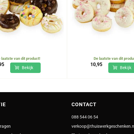
 laatste van dit product!
De laatste van dit produ
95
10,95
Bekijk
Bekijk
IE
CONTACT
088 544 06 54
vragen
verkoop@thuiswerkgeschenken.n