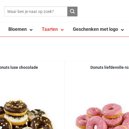
Zoeken
naar:
Bloemen
Taarten
Geschenken met logo
onuts luxe chocolade
Donuts liefdevolle r