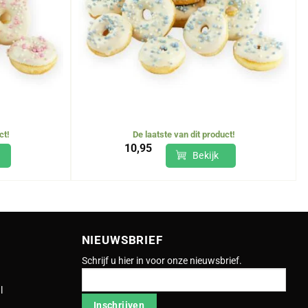
ct!
De laatste van dit product!
10,95
Bekijk
NIEUWSBRIEF
Schrijf u hier in voor onze nieuwsbrief.
l
Inschrijven