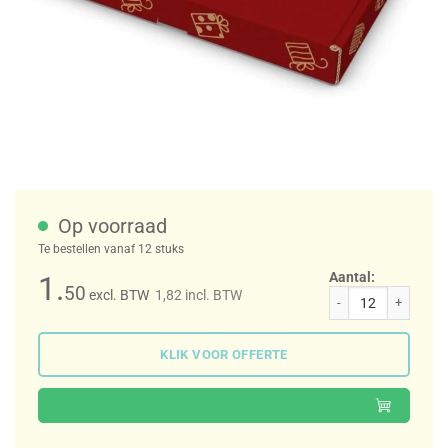
Op voorraad
Te bestellen vanaf 12 stuks
Aantal:
1.
50
excl. BTW
1,82
incl. BTW
Gift For You rood brievenbusdoos aantal
KLIK VOOR OFFERTE
TOEVOEGEN AAN WINKELWAGEN