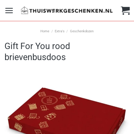
Ga
naar
inhoud
Home
/
Extra's
/
Geschenkdozen
Gift For You rood
brievenbusdoos