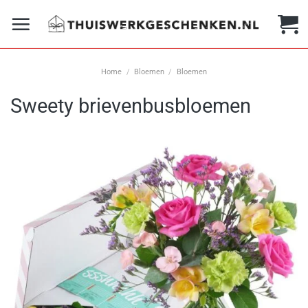
Ga
naar
inhoud
Home
/
Bloemen
/
Bloemen
Sweety brievenbusbloemen