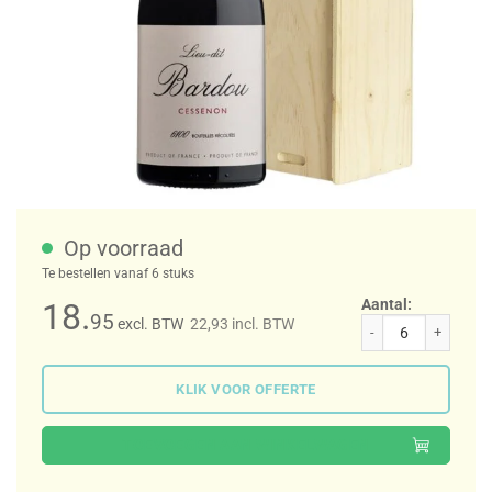
Op voorraad
Te bestellen vanaf 6 stuks
Aantal:
18.
95
excl. BTW
22,93
incl. BTW
Laurent Miquel Lieu-dit Bardou St. Chinian aantal
KLIK VOOR OFFERTE
TOEVOEGEN AAN WINKELWAGEN