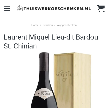
Ga
naar
inhoud
Home
/
Dranken
/
Wijngeschenken
Laurent Miquel Lieu-dit Bardou
St. Chinian