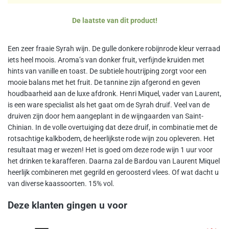
De laatste van dit product!
Een zeer fraaie Syrah wijn. De gulle donkere robijnrode kleur verraad
iets heel moois. Aroma’s van donker fruit, verfijnde kruiden met
hints van vanille en toast. De subtiele houtrijping zorgt voor een
mooie balans met het fruit. De tannine zijn afgerond en geven
houdbaarheid aan de luxe afdronk. Henri Miquel, vader van Laurent,
is een ware specialist als het gaat om de Syrah druif. Veel van de
druiven zijn door hem aangeplant in de wijngaarden van Saint-
Chinian. In de volle overtuiging dat deze druif, in combinatie met de
rotsachtige kalkbodem, de heerlijkste rode wijn zou opleveren. Het
resultaat mag er wezen! Het is goed om deze rode wijn 1 uur voor
het drinken te karafferen. Daarna zal de Bardou van Laurent Miquel
heerlijk combineren met gegrild en geroosterd vlees. Of wat dacht u
van diverse kaassoorten. 15% vol.
Deze klanten gingen u voor