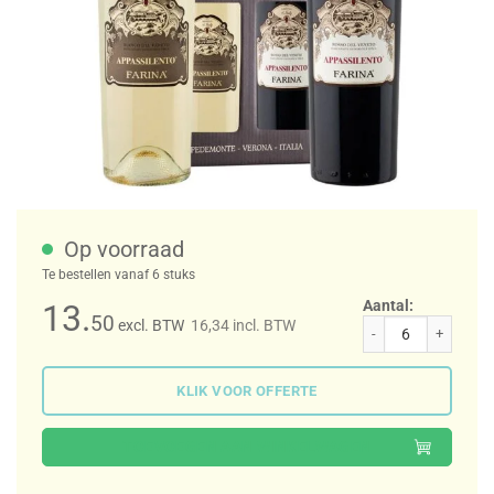
Op voorraad
Te bestellen vanaf 6 stuks
Aantal:
13.
50
excl. BTW
16,34
incl. BTW
Farina Appassilento Bianco en Rosso aantal
KLIK VOOR OFFERTE
TOEVOEGEN AAN WINKELWAGEN