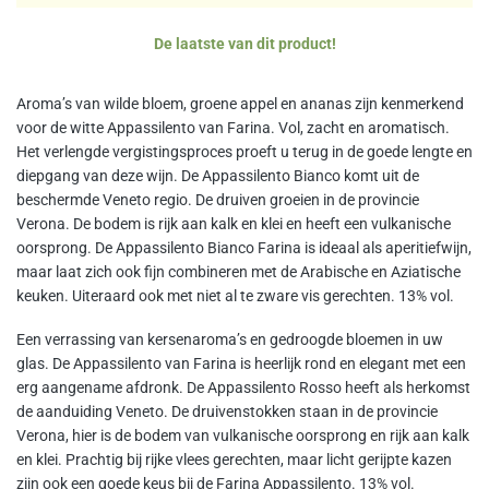
De laatste van dit product!
Aroma’s van wilde bloem, groene appel en ananas zijn kenmerkend
voor de witte Appassilento van Farina. Vol, zacht en aromatisch.
Het verlengde vergistingsproces proeft u terug in de goede lengte en
diepgang van deze wijn. De Appassilento Bianco komt uit de
beschermde Veneto regio. De druiven groeien in de provincie
Verona. De bodem is rijk aan kalk en klei en heeft een vulkanische
oorsprong. De Appassilento Bianco Farina is ideaal als aperitiefwijn,
maar laat zich ook fijn combineren met de Arabische en Aziatische
keuken. Uiteraard ook met niet al te zware vis gerechten. 13% vol.
Een verrassing van kersenaroma’s en gedroogde bloemen in uw
glas. De Appassilento van Farina is heerlijk rond en elegant met een
erg aangename afdronk. De Appassilento Rosso heeft als herkomst
de aanduiding Veneto. De druivenstokken staan in de provincie
Verona, hier is de bodem van vulkanische oorsprong en rijk aan kalk
en klei. Prachtig bij rijke vlees gerechten, maar licht gerijpte kazen
zijn ook een goede keus bij de Farina Appassilento. 13% vol.