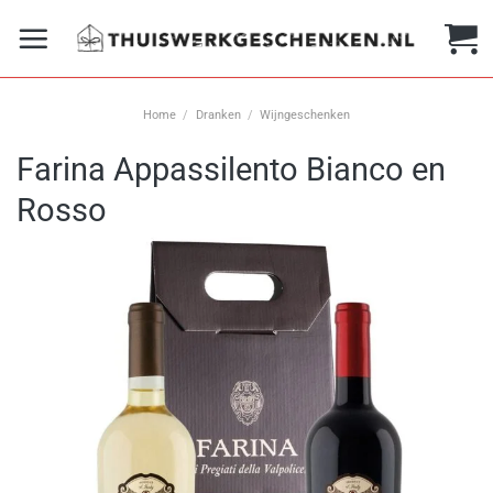
Ga
naar
inhoud
Home
/
Dranken
/
Wijngeschenken
Farina Appassilento Bianco en
Rosso