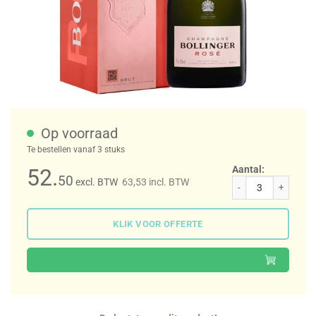
Op voorraad
Te bestellen vanaf 3 stuks
Aantal:
52.
50
excl. BTW
63,53
incl. BTW
Bollinger Rosé in giftbox aantal
KLIK VOOR OFFERTE
TOEVOEGEN AAN WINKELWAGEN