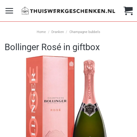
Ga
naar
inhoud
Home
/
Dranken
/
Champagne bubbels
Bollinger Rosé in giftbox