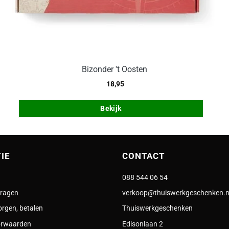
Bizonder 't Oosten
18,95
Bekijk
IE
CONTACT
088 544 06 54
vragen
verkoop@thuiswerkgeschenken.n
orgen, betalen
Thuiswerkgeschenken
orwaarden
Edisonlaan 2