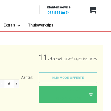
Klantenservice
088 544 06 54
Extra’s
Thuiswerktips
11.
95
€
excl. BTW
14,52
incl. BTW
Aantal:
KLIK VOOR OFFERTE
Holland Draagdoos aantal
TOEVOEGEN AAN
WINKELWAGEN