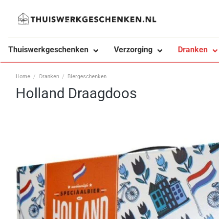
Ga
naar
inhoud
Thuiswerkgeschenken
Verzorging
Dranken
Home
/
Dranken
/
Biergeschenken
Holland Draagdoos